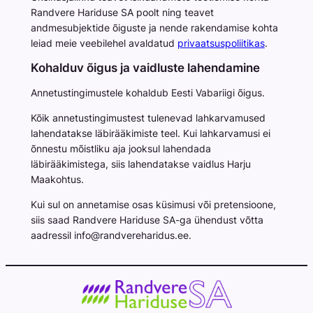
Randvere Hariduse SA poolt ning teavet
andmesubjektide õiguste ja nende rakendamise kohta
leiad meie veebilehel avaldatud
privaatsuspoliitikas
.
Kohalduv õigus ja vaidluste lahendamine
Annetustingimustele kohaldub Eesti Vabariigi õigus.
Kõik annetustingimustest tulenevad lahkarvamused
lahendatakse läbirääkimiste teel. Kui lahkarvamusi ei
õnnestu mõistliku aja jooksul lahendada
läbirääkimistega, siis lahendatakse vaidlus Harju
Maakohtus.
Kui sul on annetamise osas küsimusi või pretensioone,
siis saad Randvere Hariduse SA-ga ühendust võtta
aadressil info@randvereharidus.ee.