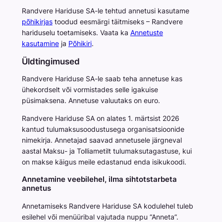
Randvere Hariduse SA-le tehtud annetusi kasutame
põhikirjas
toodud eesmärgi täitmiseks – Randvere
hariduselu toetamiseks. Vaata ka
Annetuste
kasutamine
ja
Põhikiri
.
Üldtingimused
Randvere Hariduse SA-le saab teha annetuse kas
ühekordselt või vormistades selle igakuise
püsimaksena. Annetuse valuutaks on euro.
Randvere Hariduse SA on alates 1. märtsist 2026
kantud tulumaksusoodustusega organisatsioonide
nimekirja. Annetajad saavad annetusele järgneval
aastal Maksu- ja Tolliametilt tulumaksutagastuse, kui
on makse käigus meile edastanud enda isikukoodi.
Annetamine veebilehel, ilma sihtotstarbeta
annetus
Annetamiseks Randvere Hariduse SA kodulehel tuleb
esilehel või menüüribal vajutada nuppu “Anneta”.