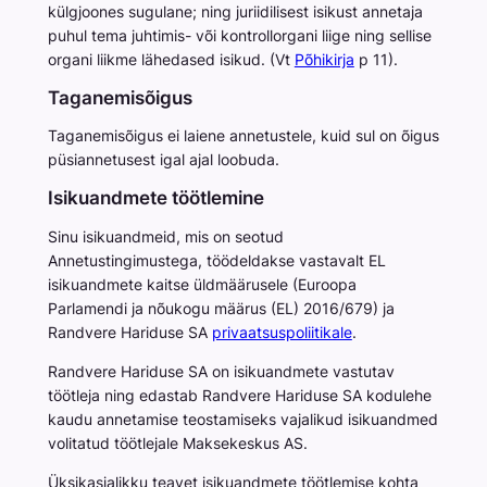
külgjoones sugulane; ning juriidilisest isikust annetaja
puhul tema juhtimis- või kontrollorgani liige ning sellise
organi liikme lähedased isikud. (Vt
Põhikirja
p 11).
Taganemisõigus
Taganemisõigus ei laiene annetustele, kuid sul on õigus
püsiannetusest igal ajal loobuda.
Isikuandmete töötlemine
Sinu isikuandmeid, mis on seotud
Annetustingimustega, töödeldakse vastavalt EL
isikuandmete kaitse üldmäärusele (Euroopa
Parlamendi ja nõukogu määrus (EL) 2016/679) ja
Randvere Hariduse SA
privaatsuspoliitikale
.
Randvere Hariduse SA on isikuandmete vastutav
töötleja ning edastab Randvere Hariduse SA kodulehe
kaudu annetamise teostamiseks vajalikud isikuandmed
volitatud töötlejale Maksekeskus AS.
Üksikasjalikku teavet isikuandmete töötlemise kohta