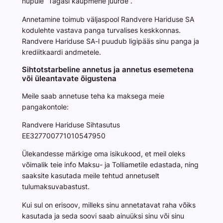
nupule “Tagasi kaupmehe juurde”.
Annetamine toimub väljaspool Randvere Hariduse SA
kodulehte vastava panga turvalises keskkonnas.
Randvere Hariduse SA-l puudub ligipääs sinu panga ja
krediitkaardi andmetele.
Sihtotstarbeline annetus ja annetus esemetena
või üleantavate õigustena
Meile saab annetuse teha ka maksega meie
pangakontole:
Randvere Hariduse Sihtasutus
EE327700771010547950
Ülekandesse märkige oma isikukood, et meil oleks
võimalik teie info Maksu- ja Tolliametile edastada, ning
saaksite kasutada meile tehtud annetuselt
tulumaksuvabastust.
Kui sul on erisoov, milleks sinu annetatavat raha võiks
kasutada ja seda soovi saab ainuüksi sinu või sinu