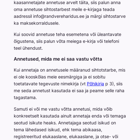
kaasannetajate annetuse arvelt täita, siis palun anna
oma annetuse sihtostarbest meile e-kirjaga teada
aadressil info@randvereharidus.ee ja märgi sihtostarve
ka maksekorraldusele.
Kui soovid annetuse teha esemetena või üleantavate
õigustena, siis palun võta meiega e-kirja või telefoni
teel ühendust.
Annetused, mida me ei saa vastu võtta
Kui annetaja on annetusele määranud sihtotstarbe, mis
ei ole kooskõlas meie eesmärgiga ja ei sobitu
toetatavate tegevuste nimekirja (vt
Põhikirja
p 3), siis
me seda annetust kasutada ei saa ja peame selle raha
tagastama.
Samuti ei või me vastu võtta annetusi, mida võib
konkreetselt kasutada ainult annetaja enda või temaga
seotud isikute heaks. Annetajaga seotud isikud on
tema lähedased isikud, ehk tema abikaasa,
registreeritud elukaaslane, elukaaslane, ja otse- või