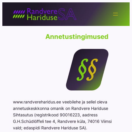
Annetustingimused
www.randvereharidus.ee veebilehe ja sellel oleva
annetuskeskkonna omanik on Randvere Hariduse
Sihtasutus (registrikood 90016223, aadress
G.H.Schüdlöffeli tee 4, Randvere küla, 74016 Viimsi
vald; edaspidi
Randvere Hariduse SA
).