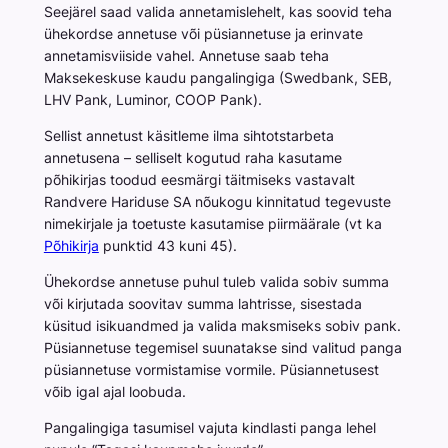
Seejärel saad valida annetamislehelt, kas soovid teha
ühekordse annetuse või püsiannetuse ja erinvate
annetamisviiside vahel. Annetuse saab teha
Maksekeskuse kaudu pangalingiga (Swedbank, SEB,
LHV Pank, Luminor, COOP Pank).
Sellist annetust käsitleme ilma sihtotstarbeta
annetusena – selliselt kogutud raha kasutame
põhikirjas toodud eesmärgi täitmiseks vastavalt
Randvere Hariduse SA nõukogu kinnitatud tegevuste
nimekirjale ja toetuste kasutamise piirmäärale (vt ka
Põhikirja
punktid 43 kuni 45).
Ühekordse annetuse puhul tuleb valida sobiv summa
või kirjutada soovitav summa lahtrisse, sisestada
küsitud isikuandmed ja valida maksmiseks sobiv pank.
Püsiannetuse tegemisel suunatakse sind valitud panga
püsiannetuse vormistamise vormile. Püsiannetusest
võib igal ajal loobuda.
Pangalingiga tasumisel vajuta kindlasti panga lehel