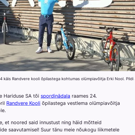
 käis Randvere kooli õpilastega kohtumas olümpiavõitja Erki Nool. Pildi 
e Hariduse SA tõi
spordinädala
raames 24.
ril
Randvere Kooli
õpilastega vestlema olümpiavõitja
le.
 et noored said innustust ning häid mõtteid
de saavutamisel! Suur tänu meie nõukogu liikmetele