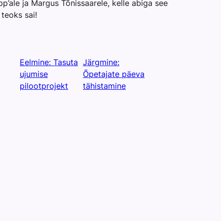
p’ale ja Margus Tõnissaarele, kelle abiga see
 teoks sai!
Eelmine:
Tasuta
Järgmine:
ujumise
Õpetajate päeva
pilootprojekt
tähistamine