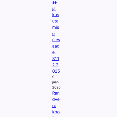
se
ja
kas
uta
mis
e
ülev
aad
e,
31.1
2.2
025
9.
jaan
2026
Ran
dve
re
koo