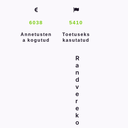
6038
5410
Annetusten
Toetuseks
a kogutud
kasutatud
R
a
n
d
v
e
r
e
k
o