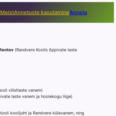
t
Meist
Annetuste kasutamine
Anneta
 Rentov
(Randvere Koolis õppivate laste
oli vilistlaste vanem)
vate laste vanem ja hoolekogu liige)
ooli koolijuht ja Randvere külavanem, ning