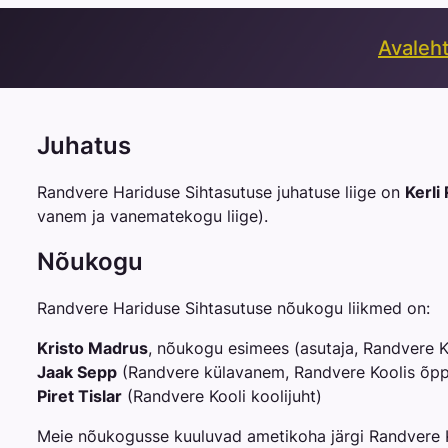
Avaleh
Juhatus
Randvere Hariduse Sihtasutuse juhatuse liige on
Kerli
vanem ja vanematekogu liige).
Nõukogu
Randvere Hariduse Sihtasutuse nõukogu liikmed on:
Kristo Madrus
, nõukogu esimees (asutaja, Randvere Ko
Jaak Sepp
(Randvere külavanem, Randvere Koolis õppi
Piret Tislar
(Randvere Kooli koolijuht)
Meie nõukogusse kuuluvad ametikoha järgi Randvere K